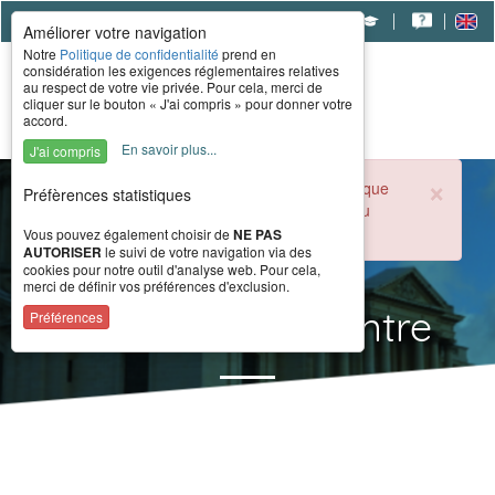
|
|
|
Améliorer votre navigation
Notre
Politique de confidentialité
prend en
considération les exigences réglementaires relatives
au respect de votre vie privée. Pour cela, merci de
cliquer sur le bouton « J'ai compris » pour donner votre
accord.
En savoir plus...
J'ai compris
×
Durant la période estivale, l'accueil téléphonique
Préfèrences statistiques
du CERAH est ouvert de 8h à 16h du lundi au
vendredi.
Vous pouvez également choisir de
NE PAS
AUTORISER
le suivi de votre navigation via des
cookies pour notre outil d'analyse web. Pour cela,
merci de définir vos préférences d'exclusion.
Actualités du Centre
Préférences