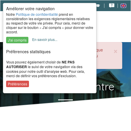
|
|
|
Améliorer votre navigation
Notre
Politique de confidentialité
prend en
considération les exigences réglementaires relatives
au respect de votre vie privée. Pour cela, merci de
cliquer sur le bouton « J'ai compris » pour donner votre
accord.
En savoir plus...
J'ai compris
×
Durant la période estivale, l'accueil téléphonique
Préfèrences statistiques
du CERAH est ouvert de 8h à 16h du lundi au
vendredi.
Vous pouvez également choisir de
NE PAS
AUTORISER
le suivi de votre navigation via des
cookies pour notre outil d'analyse web. Pour cela,
merci de définir vos préférences d'exclusion.
Actualités du Centre
Préférences