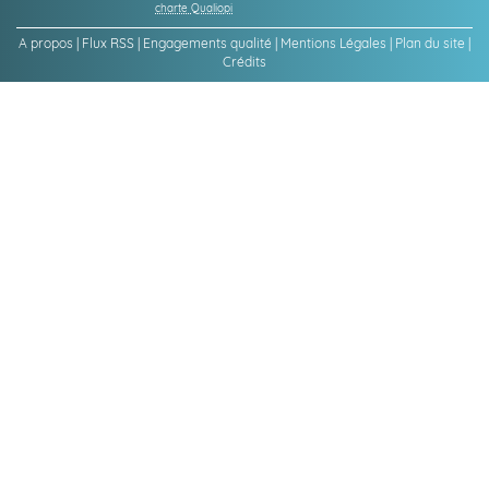
charte Qualiopi
A propos
|
Flux RSS
|
Engagements qualité
|
Mentions Légales
|
Plan du site
|
Crédits