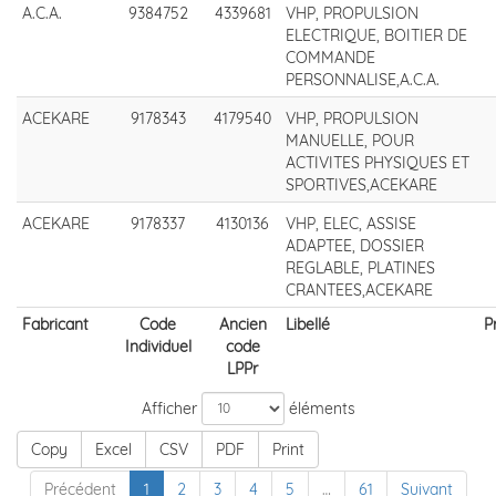
A.C.A.
9384752
4339681
VHP, PROPULSION
ELECTRIQUE, BOITIER DE
COMMANDE
PERSONNALISE,A.C.A.
ACEKARE
9178343
4179540
VHP, PROPULSION
MANUELLE, POUR
ACTIVITES PHYSIQUES ET
SPORTIVES,ACEKARE
ACEKARE
9178337
4130136
VHP, ELEC, ASSISE
ADAPTEE, DOSSIER
REGLABLE, PLATINES
CRANTEES,ACEKARE
Fabricant
Code
Ancien
Libellé
P
Individuel
code
LPPr
Afficher
éléments
Copy
Excel
CSV
PDF
Print
Précédent
1
2
3
4
5
…
61
Suivant