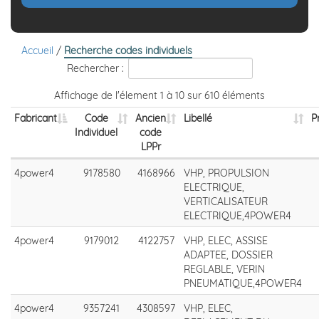
Accueil
/
Recherche codes individuels
Rechercher :
Affichage de l'élement 1 à 10 sur 610 éléments
Fabricant
Code
Ancien
Libellé
P
Individuel
code
LPPr
4power4
9178580
4168966
VHP, PROPULSION
ELECTRIQUE,
VERTICALISATEUR
ELECTRIQUE,4POWER4
4power4
9179012
4122757
VHP, ELEC, ASSISE
ADAPTEE, DOSSIER
REGLABLE, VERIN
PNEUMATIQUE,4POWER4
4power4
9357241
4308597
VHP, ELEC,