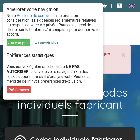
|
|
|
Améliorer votre navigation
Notre
Politique de confidentialité
prend en
considération les exigences réglementaires relatives
au respect de votre vie privée. Pour cela, merci de
cliquer sur le bouton « J'ai compris » pour donner votre
accord.
En savoir plus...
J'ai compris
×
Durant la période estivale, l'accueil téléphonique
Préfèrences statistiques
du CERAH est ouvert de 8h à 16h du lundi au
vendredi.
Vous pouvez également choisir de
NE PAS
AUTORISER
le suivi de votre navigation via des
cookies pour notre outil d'analyse web. Pour cela,
merci de définir vos préférences d'exclusion.
Rechercher des codes
Préférences
individuels fabricant