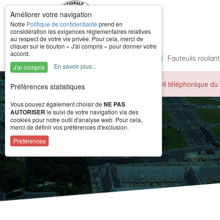
Améliorer votre navigation
Notre
Politique de confidentialité
prend en
considération les exigences réglementaires relatives
au respect de votre vie privée. Pour cela, merci de
cliquer sur le bouton « J'ai compris » pour donner votre
accord.
Accueil
|
À propos
|
Formations
|
Fauteuils roulan
En savoir plus...
J'ai compris
Durant la période estivale, l'accueil téléphonique 
Préfèrences statistiques
Vous pouvez également choisir de
NE PAS
AUTORISER
le suivi de votre navigation via des
cookies pour notre outil d'analyse web. Pour cela,
merci de définir vos préférences d'exclusion.
Préférences