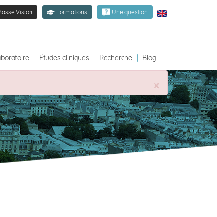
Basse Vision
Formations
Une question
aboratoire
|
Études cliniques
|
Recherche
|
Blog
×