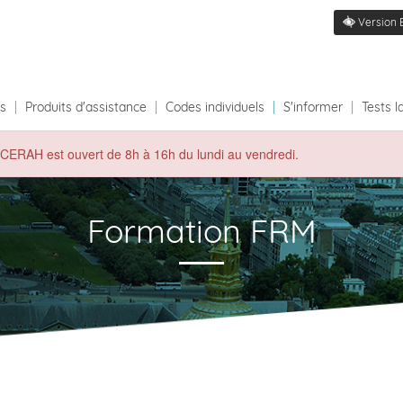
Version 
ts
|
Produits d'assistance
|
Codes individuels
|
S'informer
|
Tests l
du CERAH est ouvert de 8h à 16h du lundi au vendredi.
Formation FRM