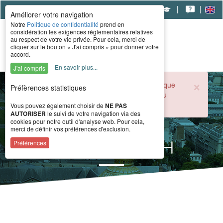
|
|
|
Améliorer votre navigation
Notre
Politique de confidentialité
prend en
considération les exigences réglementaires relatives
au respect de votre vie privée. Pour cela, merci de
cliquer sur le bouton « J'ai compris » pour donner votre
accord.
En savoir plus...
J'ai compris
×
Durant la période estivale, l'accueil téléphonique
Préfèrences statistiques
du CERAH est ouvert de 8h à 16h du lundi au
vendredi.
Vous pouvez également choisir de
NE PAS
AUTORISER
le suivi de votre navigation via des
cookies pour notre outil d'analyse web. Pour cela,
merci de définir vos préférences d'exclusion.
Formation VPH
Préférences