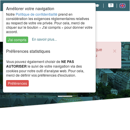
|
|
|
Améliorer votre navigation
Notre
Politique de confidentialité
prend en
considération les exigences réglementaires relatives
au respect de votre vie privée. Pour cela, merci de
cliquer sur le bouton « J'ai compris » pour donner votre
accord.
En savoir plus...
J'ai compris
×
Durant la période estivale, l'accueil téléphonique
Préfèrences statistiques
du CERAH est ouvert de 8h à 16h du lundi au
vendredi.
Vous pouvez également choisir de
NE PAS
AUTORISER
le suivi de votre navigation via des
cookies pour notre outil d'analyse web. Pour cela,
merci de définir vos préférences d'exclusion.
Formations
Préférences