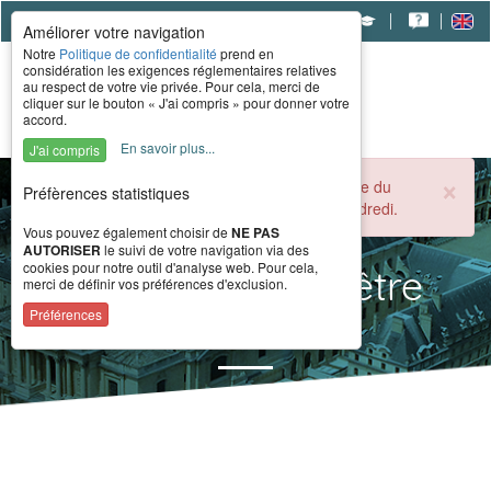
|
|
|
Améliorer votre navigation
Notre
Politique de confidentialité
prend en
considération les exigences réglementaires relatives
au respect de votre vie privée. Pour cela, merci de
cliquer sur le bouton « J'ai compris » pour donner votre
accord.
En savoir plus...
J'ai compris
×
Durant la période estivale, l'accueil téléphonique du
Préfèrences statistiques
CERAH est ouvert de 8h à 16h du lundi au vendredi.
Vous pouvez également choisir de
NE PAS
AUTORISER
le suivi de votre navigation via des
cookies pour notre outil d'analyse web. Pour cela,
Vous souhaitez être
merci de définir vos préférences d'exclusion.
contacté
Préférences