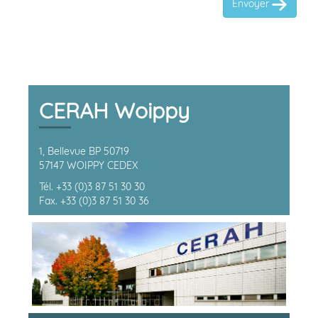
Envoyer
CERAH Woippy
1, Bellevue BP 50719
57147 WOIPPY CEDEX
Tél. +33 (0)3 87 51 30 30
Fax. +33 (0)3 87 51 30 36