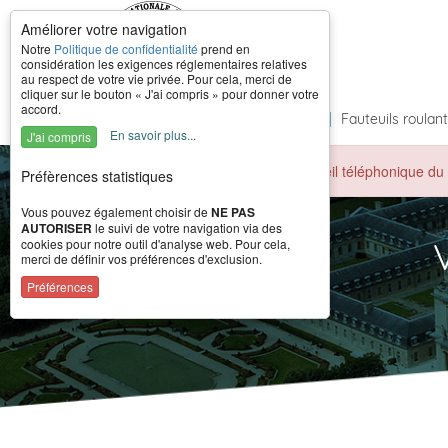
Améliorer votre navigation
Notre
Politique de confidentialité
prend en
considération les exigences réglementaires relatives
au respect de votre vie privée. Pour cela, merci de
cliquer sur le bouton « J'ai compris » pour donner votre
accord.
Accueil
|
À propos
|
Formations
|
Fauteuils roulan
En savoir plus...
J'ai compris
Durant la période estivale, l'accueil téléphonique 
Préfèrences statistiques
Vous pouvez également choisir de
NE PAS
AUTORISER
le suivi de votre navigation via des
cookies pour notre outil d'analyse web. Pour cela,
merci de définir vos préférences d'exclusion.
Préférences