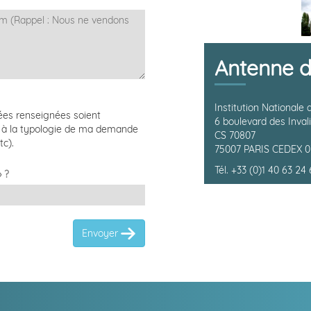
Antenne d
Institution Nationale 
nées renseignées soient
6 boulevard des Inval
e à la typologie de ma demande
CS 70807
tc).
75007 PARIS CEDEX 0
Tél. +33 (0)1 40 63 24 
» ?
Envoyer