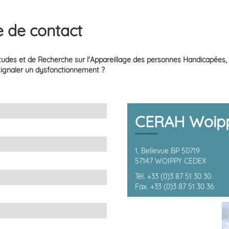
e de contact
des et de Recherche sur l'Appareillage des personnes Handicapées, tr
 signaler un dysfonctionnement ?
CERAH Woip
1, Bellevue BP 50719
57147 WOIPPY CEDEX
Tél. +33 (0)3 87 51 30 30
Fax. +33 (0)3 87 51 30 36