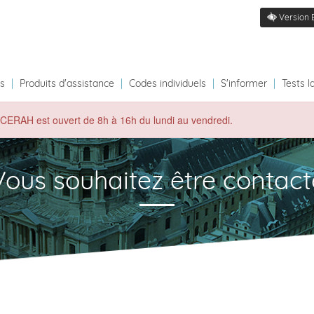
Version 
ts
|
Produits d'assistance
|
Codes individuels
|
S'informer
|
Tests l
du CERAH est ouvert de 8h à 16h du lundi au vendredi.
Vous souhaitez être contact