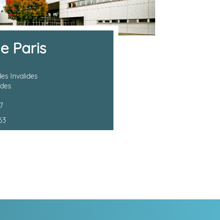
e Paris
des Invalides
ides
7
63