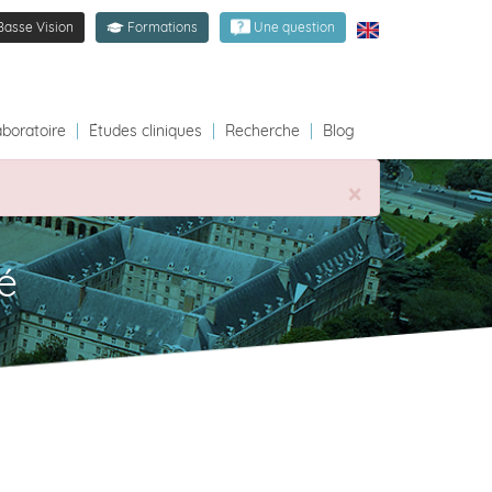
Basse Vision
Formations
Une question
aboratoire
|
Études cliniques
|
Recherche
|
Blog
×
é