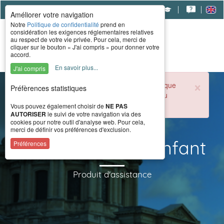
|
|
|
Améliorer votre navigation
Notre
Politique de confidentialité
prend en
considération les exigences réglementaires relatives
au respect de votre vie privée. Pour cela, merci de
cliquer sur le bouton « J'ai compris » pour donner votre
accord.
En savoir plus...
J'ai compris
×
Durant la période estivale, l'accueil téléphonique
Préfèrences statistiques
du CERAH est ouvert de 8h à 16h du lundi au
vendredi.
Vous pouvez également choisir de
NE PAS
AUTORISER
le suivi de votre navigation via des
cookies pour notre outil d'analyse web. Pour cela,
merci de définir vos préférences d'exclusion.
Cape imper été enfant
Préférences
Produit d'assistance