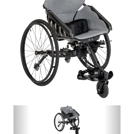
Précédent
Suivant
<
>