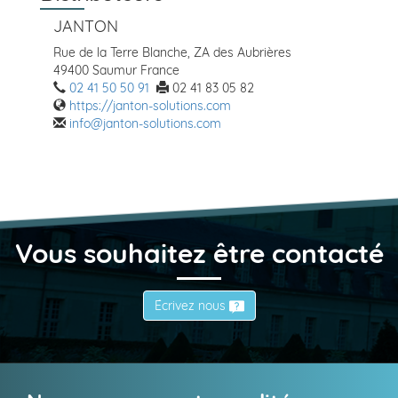
JANTON
Rue de la Terre Blanche, ZA des Aubrières
49400 Saumur France
02 41 50 50 91
02 41 83 05 82
https://janton-solutions.com
info@janton-solutions.com
Vous souhaitez être contacté
Écrivez nous