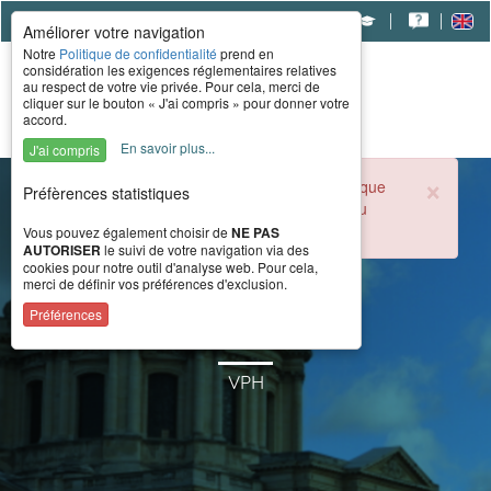
|
|
|
Améliorer votre navigation
Notre
Politique de confidentialité
prend en
considération les exigences réglementaires relatives
au respect de votre vie privée. Pour cela, merci de
cliquer sur le bouton « J'ai compris » pour donner votre
accord.
En savoir plus...
J'ai compris
×
Durant la période estivale, l'accueil téléphonique
Préfèrences statistiques
du CERAH est ouvert de 8h à 16h du lundi au
vendredi.
Vous pouvez également choisir de
NE PAS
AUTORISER
le suivi de votre navigation via des
cookies pour notre outil d'analyse web. Pour cela,
merci de définir vos préférences d'exclusion.
Trace S
Préférences
VPH