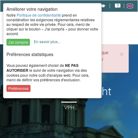
|
|
|
Améliorer votre navigation
Notre
Politique de confidentialité
prend en
considération les exigences réglementaires relatives
au respect de votre vie privée. Pour cela, merci de
cliquer sur le bouton « J'ai compris » pour donner votre
accord.
En savoir plus...
J'ai compris
×
Durant la période estivale, l'accueil téléphonique
Préfèrences statistiques
du CERAH est ouvert de 8h à 16h du lundi au
vendredi.
Vous pouvez également choisir de
NE PAS
AUTORISER
le suivi de votre navigation via des
cookies pour notre outil d'analyse web. Pour cela,
merci de définir vos préférences d'exclusion.
Action3 NG Light
Préférences
VPH