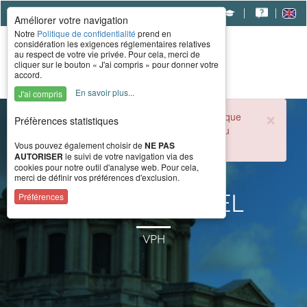
|
|
|
Améliorer votre navigation
Notre
Politique de confidentialité
prend en
considération les exigences réglementaires relatives
au respect de votre vie privée. Pour cela, merci de
cliquer sur le bouton « J'ai compris » pour donner votre
accord.
En savoir plus...
J'ai compris
×
Durant la période estivale, l'accueil téléphonique
Préfèrences statistiques
du CERAH est ouvert de 8h à 16h du lundi au
vendredi.
Vous pouvez également choisir de
NE PAS
AUTORISER
le suivi de votre navigation via des
cookies pour notre outil d'analyse web. Pour cela,
merci de définir vos préférences d'exclusion.
Levo Summit EL
Préférences
VPH