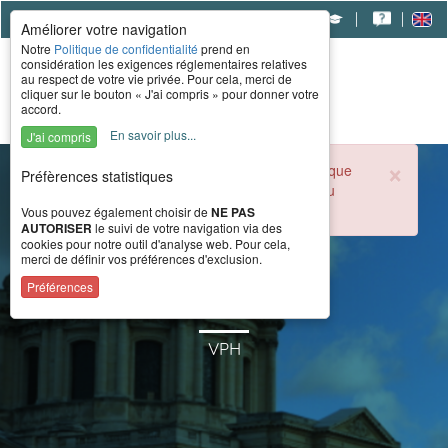
|
|
|
Améliorer votre navigation
Notre
Politique de confidentialité
prend en
considération les exigences réglementaires relatives
au respect de votre vie privée. Pour cela, merci de
cliquer sur le bouton « J'ai compris » pour donner votre
accord.
En savoir plus...
J'ai compris
×
Durant la période estivale, l'accueil téléphonique
Préfèrences statistiques
du CERAH est ouvert de 8h à 16h du lundi au
vendredi.
Vous pouvez également choisir de
NE PAS
AUTORISER
le suivi de votre navigation via des
cookies pour notre outil d'analyse web. Pour cela,
merci de définir vos préférences d'exclusion.
V500
Préférences
VPH