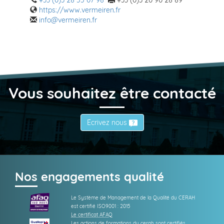
+33 (0)3 28 55 07 98
+33 (0)3 20 90 28 89
https://www.vermeiren.fr
info@vermeiren.fr
Vous souhaitez être contacté
Écrivez nous
Nos engagements qualité
Le Système de Management de la Qualité du CERAH
est certifié ISO9001 : 2015
Le certificat AFAQ
Les actions de formations du cerah sont certifiés