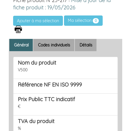
Fiche produit N°25-217
Mise à jour de la
-
fiche produit : 19/05/2026
Ma sélection
0
Général
Codes individuels
Détails
Nom du produit
V500
Référence NF EN ISO 9999
Prix Public TTC indicatif
€
TVA du produit
%