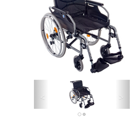
Précédent
Su
<
>