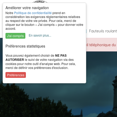
Améliorer votre navigation
Notre
Politique de confidentialité
prend en
considération les exigences réglementaires relatives
au respect de votre vie privée. Pour cela, merci de
cliquer sur le bouton « J'ai compris » pour donner votre
accord.
Accueil
|
À propos
|
Formations
|
Fauteuils roulan
En savoir plus...
J'ai compris
Durant la période estivale, l'accueil téléphonique 
Préfèrences statistiques
Vous pouvez également choisir de
NE PAS
AUTORISER
le suivi de votre navigation via des
cookies pour notre outil d'analyse web. Pour cela,
merci de définir vos préférences d'exclusion.
Préférences