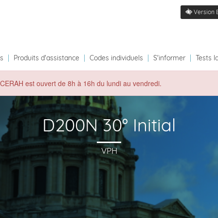
Version 
ts
|
Produits d'assistance
|
Codes individuels
|
S'informer
|
Tests l
du CERAH est ouvert de 8h à 16h du lundi au vendredi.
D200N 30° Initial
VPH