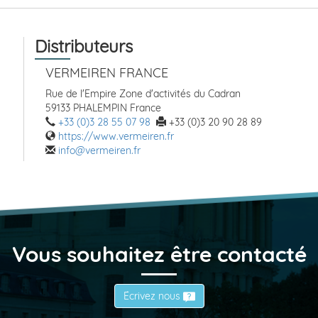
Distributeurs
VERMEIREN FRANCE
Rue de l'Empire Zone d'activités du Cadran
59133 PHALEMPIN France
+33 (0)3 28 55 07 98
+33 (0)3 20 90 28 89
https://www.vermeiren.fr
info@vermeiren.fr
Vous souhaitez être contacté
Écrivez nous