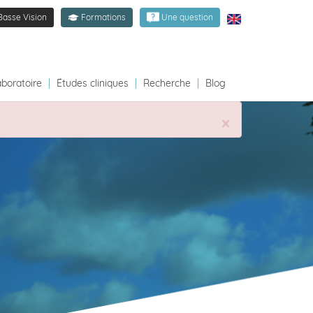
Basse Vision
Formations
Une question
aboratoire
|
Études cliniques
|
Recherche
|
Blog
×