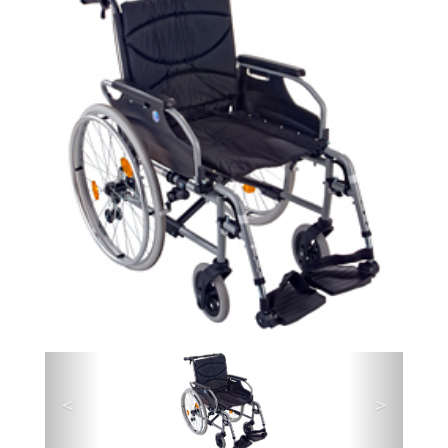
Précédent
Suivant
<
>