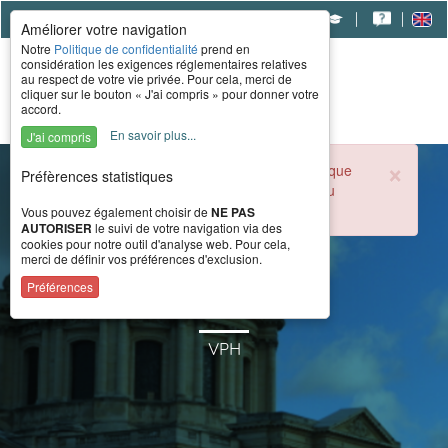
|
|
|
Améliorer votre navigation
Notre
Politique de confidentialité
prend en
considération les exigences réglementaires relatives
au respect de votre vie privée. Pour cela, merci de
cliquer sur le bouton « J'ai compris » pour donner votre
accord.
En savoir plus...
J'ai compris
×
Durant la période estivale, l'accueil téléphonique
Préfèrences statistiques
du CERAH est ouvert de 8h à 16h du lundi au
vendredi.
Vous pouvez également choisir de
NE PAS
AUTORISER
le suivi de votre navigation via des
cookies pour notre outil d'analyse web. Pour cela,
merci de définir vos préférences d'exclusion.
D200N 30°
Préférences
VPH