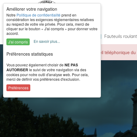
Améliorer votre navigation
Notre
Politique de confidentialité
prend en
considération les exigences réglementaires relatives
au respect de votre vie privée. Pour cela, merci de
cliquer sur le bouton « J'ai compris » pour donner votre
accord.
Accueil
|
À propos
|
Formations
|
Fauteuils roulan
En savoir plus...
J'ai compris
Durant la période estivale, l'accueil téléphonique 
Préfèrences statistiques
Vous pouvez également choisir de
NE PAS
AUTORISER
le suivi de votre navigation via des
cookies pour notre outil d'analyse web. Pour cela,
merci de définir vos préférences d'exclusion.
Préférences