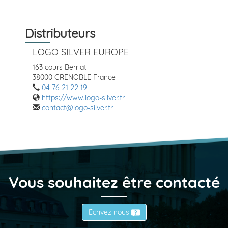
Distributeurs
LOGO SILVER EUROPE
163 cours Berriat
38000 GRENOBLE France
04 76 21 22 19
https://www.logo-silver.fr
contact@logo-silver.fr
Vous souhaitez être contacté
Écrivez nous