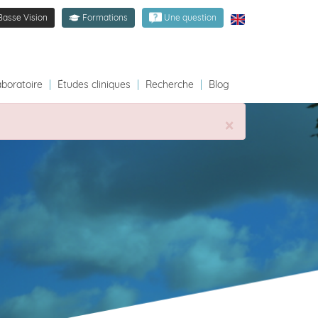
Basse Vision
Formations
Une question
aboratoire
|
Études cliniques
|
Recherche
|
Blog
×