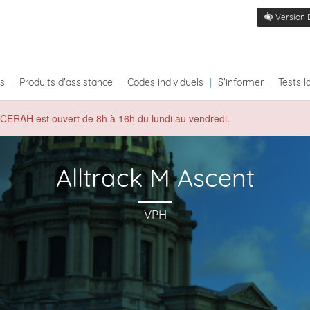
Version 
ts
|
Produits d'assistance
|
Codes individuels
|
S'informer
|
Tests l
du CERAH est ouvert de 8h à 16h du lundi au vendredi.
Alltrack M Ascent
VPH