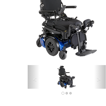
Précédent
Su
<
>