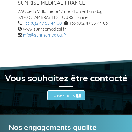
SUNRISE MEDICAL FRANCE
ZAC de la Vrillonnerie 17 rue Michael Faraday
37170 CHAMBRAY LES TOURS France
+33 (0)2 47 55 44 00
+33 (0)2 47 55 44 03
www.sunrisemedical.fr
info@sunrisemedical.fr
Vous souhaitez être contacté
Écrivez nous
Nos engagements qualité