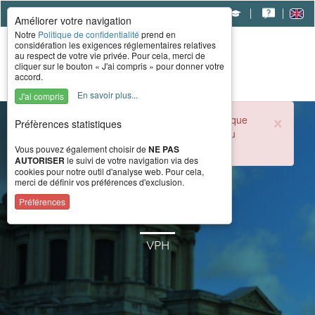
|
|
|
Améliorer votre navigation
Notre
Politique de confidentialité
prend en
considération les exigences réglementaires relatives
au respect de votre vie privée. Pour cela, merci de
cliquer sur le bouton « J'ai compris » pour donner votre
accord.
En savoir plus...
J'ai compris
×
Durant la période estivale, l'accueil téléphonique
Préfèrences statistiques
du CERAH est ouvert de 8h à 16h du lundi au
vendredi.
Vous pouvez également choisir de
NE PAS
AUTORISER
le suivi de votre navigation via des
cookies pour notre outil d'analyse web. Pour cela,
merci de définir vos préférences d'exclusion.
Magic 360
Préférences
VPH