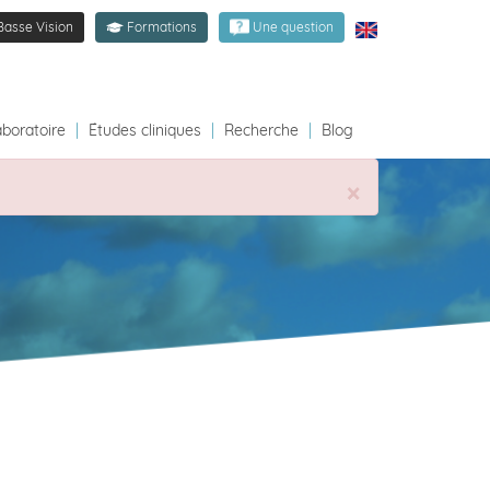
Basse Vision
Formations
Une question
aboratoire
|
Études cliniques
|
Recherche
|
Blog
×