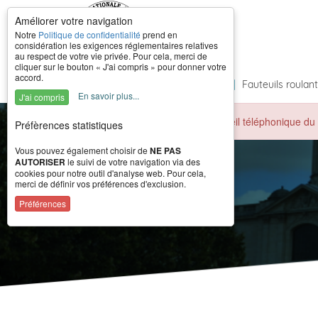
Améliorer votre navigation
Notre
Politique de confidentialité
prend en
considération les exigences réglementaires relatives
au respect de votre vie privée. Pour cela, merci de
cliquer sur le bouton « J'ai compris » pour donner votre
accord.
Accueil
|
À propos
|
Formations
|
Fauteuils roulan
En savoir plus...
J'ai compris
Durant la période estivale, l'accueil téléphonique 
Préfèrences statistiques
Vous pouvez également choisir de
NE PAS
AUTORISER
le suivi de votre navigation via des
cookies pour notre outil d'analyse web. Pour cela,
merci de définir vos préférences d'exclusion.
Préférences