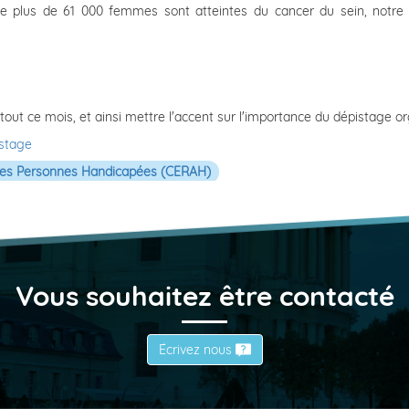
 plus de 61 000 femmes sont atteintes du cancer du sein, notre
t tout ce mois, et ainsi mettre l'accent sur l'importance du dépistage o
istage
e des Personnes Handicapées (CERAH)
Vous souhaitez être contacté
Écrivez nous