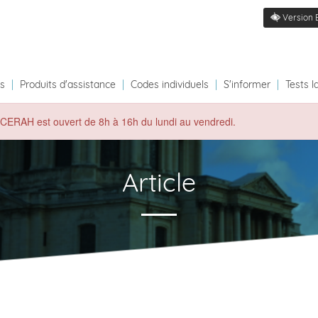
Version 
ts
|
Produits d'assistance
|
Codes individuels
|
S'informer
|
Tests l
du CERAH est ouvert de 8h à 16h du lundi au vendredi.
Article