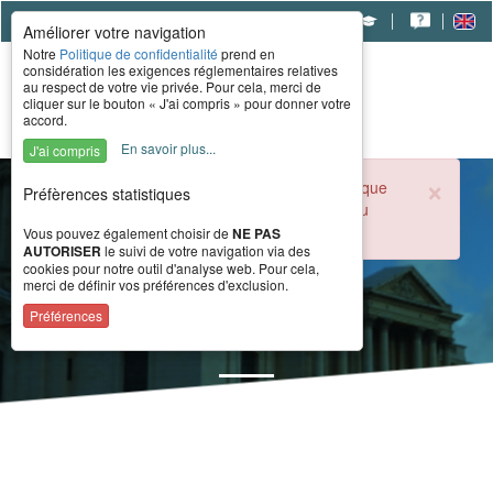
|
|
|
Améliorer votre navigation
Notre
Politique de confidentialité
prend en
considération les exigences réglementaires relatives
au respect de votre vie privée. Pour cela, merci de
cliquer sur le bouton « J'ai compris » pour donner votre
accord.
En savoir plus...
J'ai compris
×
Durant la période estivale, l'accueil téléphonique
Préfèrences statistiques
du CERAH est ouvert de 8h à 16h du lundi au
vendredi.
Vous pouvez également choisir de
NE PAS
AUTORISER
le suivi de votre navigation via des
cookies pour notre outil d'analyse web. Pour cela,
merci de définir vos préférences d'exclusion.
Actualité
Préférences