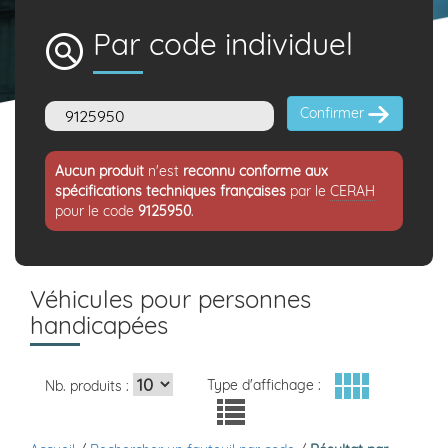
Par code individuel
Confirmer
Aucun produit
n'est
reconnu conforme aux
spécifications techniques françaises
par le
CERAH
pour le code
9125950
.
Véhicules pour personnes
handicapées
Type d'affichage :
Nb. produits :