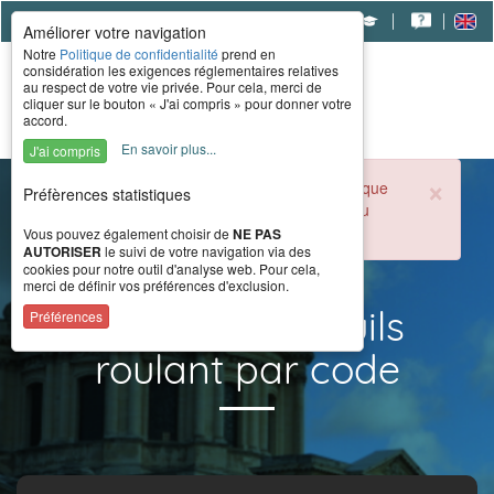
|
|
|
Améliorer votre navigation
Notre
Politique de confidentialité
prend en
considération les exigences réglementaires relatives
au respect de votre vie privée. Pour cela, merci de
cliquer sur le bouton « J'ai compris » pour donner votre
accord.
En savoir plus...
J'ai compris
×
Durant la période estivale, l'accueil téléphonique
Préfèrences statistiques
du CERAH est ouvert de 8h à 16h du lundi au
vendredi.
Vous pouvez également choisir de
NE PAS
AUTORISER
le suivi de votre navigation via des
cookies pour notre outil d'analyse web. Pour cela,
merci de définir vos préférences d'exclusion.
Résultat fauteuils
Préférences
roulant par code