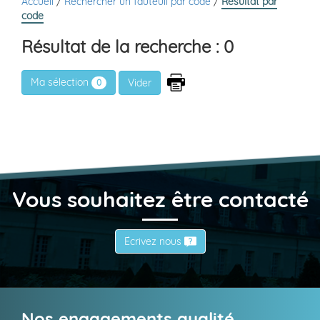
Accueil
/
Rechercher un fauteuil par code
/
Résultat par
code
Résultat de la recherche : 0
Ma sélection
0
Vous souhaitez être contacté
Écrivez nous
Nos engagements qualité