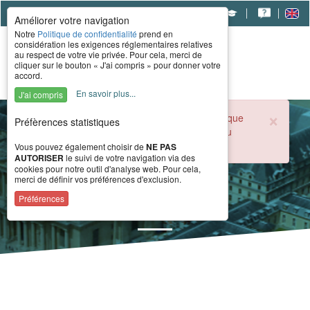
|
|
|
Améliorer votre navigation
Notre
Politique de confidentialité
prend en
considération les exigences réglementaires relatives
au respect de votre vie privée. Pour cela, merci de
cliquer sur le bouton « J'ai compris » pour donner votre
accord.
En savoir plus...
J'ai compris
×
Durant la période estivale, l'accueil téléphonique
Préfèrences statistiques
du CERAH est ouvert de 8h à 16h du lundi au
vendredi.
Vous pouvez également choisir de
NE PAS
AUTORISER
le suivi de votre navigation via des
cookies pour notre outil d'analyse web. Pour cela,
merci de définir vos préférences d'exclusion.
Recherches
Préférences