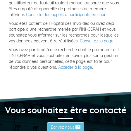
qu’utilisateur de fauteuil roulant manuel ou parce que vous
êtes amputé et appareillé de prothèses de membre
inférieur.
Consulter les appels à participants en cours
.
Vous êtes patient de l'Hôpital des Invalides ou avez déjà
participé à une recherche menée par l'INI-CERAH et vous
souhaitez vous informer sur les recherches pour lesquelles
vos données peuvent être réutilisées:
Consultez la page
.
Vous avez participé à une recherche dont le promoteur est
l'INI-CERAH et vous souhaitez en savoir plus sur la gestion
de vos données personnelles, cette page est faite pour
répondre à vos questions.
Accèder à la page
.
Vous souhaitez être contacté
Écrivez nous