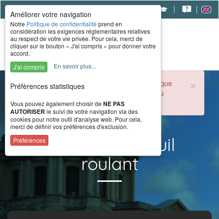
|
|
|
Améliorer votre navigation
Notre
Politique de confidentialité
prend en
considération les exigences réglementaires relatives
au respect de votre vie privée. Pour cela, merci de
cliquer sur le bouton « J'ai compris » pour donner votre
accord.
En savoir plus...
J'ai compris
×
Durant la période estivale, l'accueil téléphonique
Préfèrences statistiques
du CERAH est ouvert de 8h à 16h du lundi au
vendredi.
Vous pouvez également choisir de
NE PAS
AUTORISER
le suivi de votre navigation via des
cookies pour notre outil d'analyse web. Pour cela,
merci de définir vos préférences d'exclusion.
Résultat fauteuil
Préférences
roulant