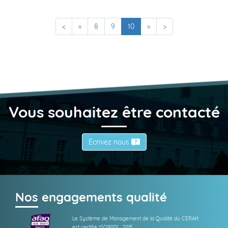
(current)
<
«
8
9
10
»
>
Vous souhaitez être contacté
Écrivez nous
Nos engagements qualité
Le Système de Management de la Qualité du CERAH
est certifié ISO9001 : 2015