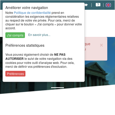
|
|
|
Améliorer votre navigation
Notre
Politique de confidentialité
prend en
considération les exigences réglementaires relatives
au respect de votre vie privée. Pour cela, merci de
cliquer sur le bouton « J'ai compris » pour donner votre
accord.
En savoir plus...
J'ai compris
×
Durant la période estivale, l'accueil téléphonique
Préfèrences statistiques
du CERAH est ouvert de 8h à 16h du lundi au
vendredi.
Vous pouvez également choisir de
NE PAS
AUTORISER
le suivi de votre navigation via des
cookies pour notre outil d'analyse web. Pour cela,
merci de définir vos préférences d'exclusion.
Actualité
Préférences