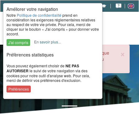
|
|
|
Améliorer votre navigation
Notre
Politique de confidentialité
prend en
considération les exigences réglementaires relatives
au respect de votre vie privée. Pour cela, merci de
cliquer sur le bouton « J'ai compris » pour donner votre
accord.
En savoir plus...
J'ai compris
×
Durant la période estivale, l'accueil téléphonique
Préfèrences statistiques
du CERAH est ouvert de 8h à 16h du lundi au
vendredi.
Vous pouvez également choisir de
NE PAS
AUTORISER
le suivi de votre navigation via des
cookies pour notre outil d'analyse web. Pour cela,
merci de définir vos préférences d'exclusion.
Actualité
Préférences