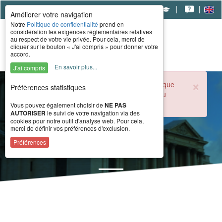
|
|
|
Améliorer votre navigation
Notre
Politique de confidentialité
prend en
considération les exigences réglementaires relatives
au respect de votre vie privée. Pour cela, merci de
cliquer sur le bouton « J'ai compris » pour donner votre
accord.
En savoir plus...
J'ai compris
×
Durant la période estivale, l'accueil téléphonique
Préfèrences statistiques
du CERAH est ouvert de 8h à 16h du lundi au
vendredi.
Vous pouvez également choisir de
NE PAS
AUTORISER
le suivi de votre navigation via des
cookies pour notre outil d'analyse web. Pour cela,
merci de définir vos préférences d'exclusion.
Actualité
Préférences