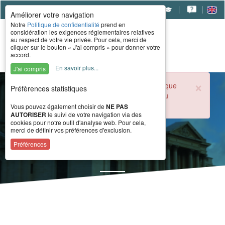
|
|
|
Améliorer votre navigation
Notre
Politique de confidentialité
prend en
considération les exigences réglementaires relatives
au respect de votre vie privée. Pour cela, merci de
cliquer sur le bouton « J'ai compris » pour donner votre
accord.
En savoir plus...
J'ai compris
×
Durant la période estivale, l'accueil téléphonique
Préfèrences statistiques
du CERAH est ouvert de 8h à 16h du lundi au
vendredi.
Vous pouvez également choisir de
NE PAS
AUTORISER
le suivi de votre navigation via des
cookies pour notre outil d'analyse web. Pour cela,
merci de définir vos préférences d'exclusion.
Actualité
Préférences