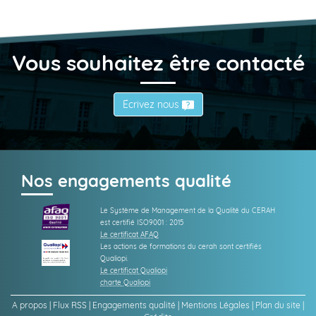
Vous souhaitez être contacté
Écrivez nous
Nos engagements qualité
Le Système de Management de la Qualité du CERAH
est certifié ISO9001 : 2015
Le certificat AFAQ
Les actions de formations du cerah sont certifiés
Qualiopi.
Le certificat Qualiopi
charte Qualiopi
A propos
|
Flux RSS
|
Engagements qualité
|
Mentions Légales
|
Plan du site
|