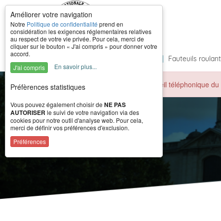
Améliorer votre navigation
Notre
Politique de confidentialité
prend en
considération les exigences réglementaires relatives
au respect de votre vie privée. Pour cela, merci de
cliquer sur le bouton « J'ai compris » pour donner votre
accord.
Accueil
|
À propos
|
Formations
|
Fauteuils roulan
En savoir plus...
J'ai compris
Durant la période estivale, l'accueil téléphonique 
Préfèrences statistiques
Vous pouvez également choisir de
NE PAS
AUTORISER
le suivi de votre navigation via des
cookies pour notre outil d'analyse web. Pour cela,
merci de définir vos préférences d'exclusion.
Préférences