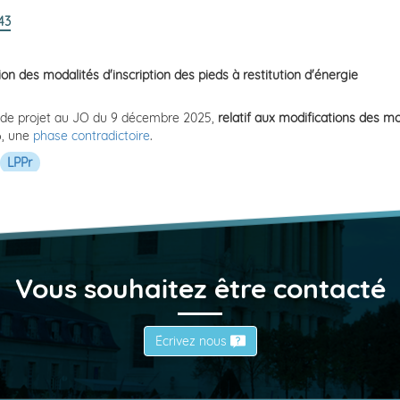
43
on des modalités d'inscription des pieds à restitution d'énergie
is de projet au JO du 9 décembre 2025,
relatif aux modifications des mo
26, une
phase contradictoire
.
LPPr
Vous souhaitez être contacté
Écrivez nous