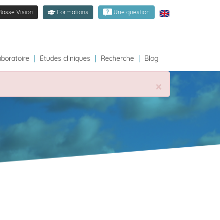
Basse Vision
Formations
Une question
aboratoire
|
Études cliniques
|
Recherche
|
Blog
×