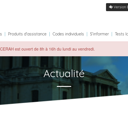
Version 
ts
|
Produits d'assistance
|
Codes individuels
|
S'informer
|
Tests l
du CERAH est ouvert de 8h à 16h du lundi au vendredi.
Actualité