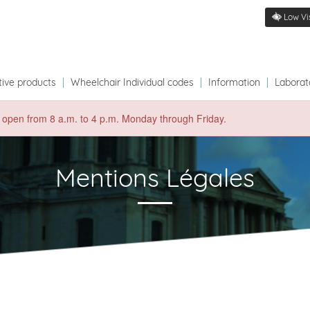
Low Vi
tive products
|
Wheelchair Individual codes
|
Information
|
Laborat
 open from 8 a.m. to 4 p.m. Monday through Friday.
Mentions Légales