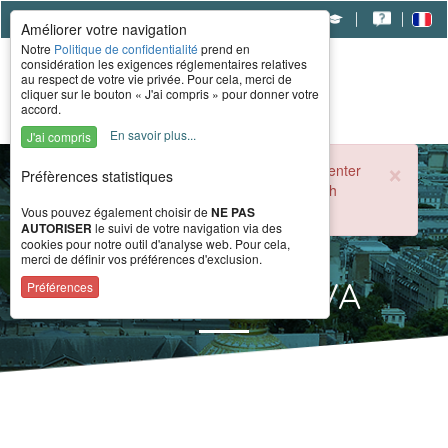
|
|
|
Améliorer votre navigation
Notre
Politique de confidentialité
prend en
considération les exigences réglementaires relatives
au respect de votre vie privée. Pour cela, merci de
cliquer sur le bouton « J'ai compris » pour donner votre
accord.
En savoir plus...
J'ai compris
×
During the summer period, the CERAH call center
Préfèrences statistiques
is open from 8 a.m. to 4 p.m. Monday through
Friday.
Vous pouvez également choisir de
NE PAS
AUTORISER
le suivi de votre navigation via des
cookies pour notre outil d'analyse web. Pour cela,
merci de définir vos préférences d'exclusion.
Information TVA
Préférences