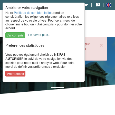
|
|
|
Améliorer votre navigation
Notre
Politique de confidentialité
prend en
considération les exigences réglementaires relatives
au respect de votre vie privée. Pour cela, merci de
cliquer sur le bouton « J'ai compris » pour donner votre
accord.
En savoir plus...
J'ai compris
×
Durant la période estivale, l'accueil téléphonique
Préfèrences statistiques
du CERAH est ouvert de 8h à 16h du lundi au
vendredi.
Vous pouvez également choisir de
NE PAS
AUTORISER
le suivi de votre navigation via des
cookies pour notre outil d'analyse web. Pour cela,
merci de définir vos préférences d'exclusion.
Actualités
Préférences