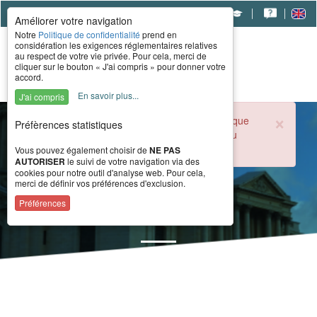
|
|
|
Améliorer votre navigation
Notre
Politique de confidentialité
prend en
considération les exigences réglementaires relatives
au respect de votre vie privée. Pour cela, merci de
cliquer sur le bouton « J'ai compris » pour donner votre
accord.
En savoir plus...
J'ai compris
×
Durant la période estivale, l'accueil téléphonique
Préfèrences statistiques
du CERAH est ouvert de 8h à 16h du lundi au
vendredi.
Vous pouvez également choisir de
NE PAS
AUTORISER
le suivi de votre navigation via des
cookies pour notre outil d'analyse web. Pour cela,
merci de définir vos préférences d'exclusion.
Actualités
Préférences