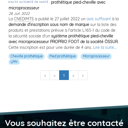
prothétique pied-cheville avec
microprocesseur
28 Juil. 2022
La
CNEDIMTS
a publié le 27 juillet 2022 un
avis suffisant
à la
demande d'inscription sous nom de marque
sur la liste des
produits et prestations prévue à l'article L.165-1 du code de
la sécurité sociale d'un
système prothétique pied-cheville
avec microprocesseur PROPRIO FOOT de la société ÖSSUR
.
Cette inscription est pour une durée de 4 ans.
Lire la suite...
Cheville prothétique
Pied prothétique
Microprocesseur
LPPr
(current)
<
«
1
»
>
Vous souhaitez être contacté