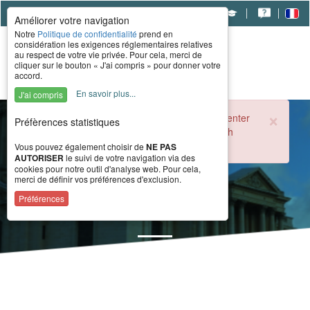
|
|
|
Améliorer votre navigation
Notre
Politique de confidentialité
prend en
considération les exigences réglementaires relatives
au respect de votre vie privée. Pour cela, merci de
cliquer sur le bouton « J'ai compris » pour donner votre
accord.
En savoir plus...
J'ai compris
×
During the summer period, the CERAH call center
Préfèrences statistiques
is open from 8 a.m. to 4 p.m. Monday through
Friday.
Vous pouvez également choisir de
NE PAS
AUTORISER
le suivi de votre navigation via des
cookies pour notre outil d'analyse web. Pour cela,
merci de définir vos préférences d'exclusion.
Actualité
Préférences