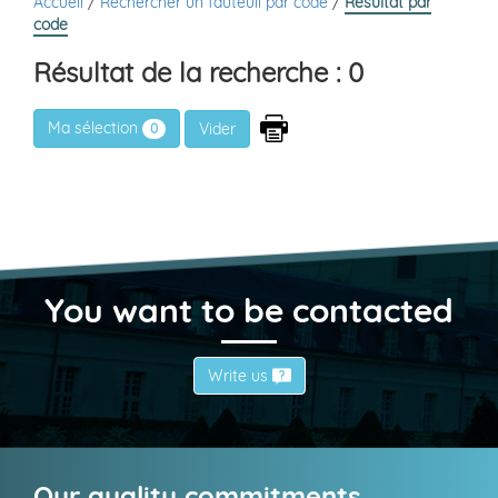
Accueil
/
Rechercher un fauteuil par code
/
Résultat par
code
Résultat de la recherche : 0
Ma sélection
0
You want to be contacted
Write us
Our quality commitments