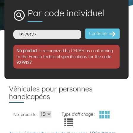
Par code individuel
Confirmer
No product
is recognized by
CERAH
as conforming
to the French technical specifications for the code
9279127
.
Véhicules pour personnes
handicapées
Type d'affichage :
Nb. produits :