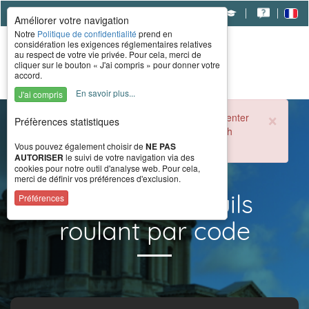
|
|
|
Améliorer votre navigation
Notre
Politique de confidentialité
prend en
considération les exigences réglementaires relatives
au respect de votre vie privée. Pour cela, merci de
cliquer sur le bouton « J'ai compris » pour donner votre
accord.
En savoir plus...
J'ai compris
×
During the summer period, the CERAH call center
Préfèrences statistiques
is open from 8 a.m. to 4 p.m. Monday through
Friday.
Vous pouvez également choisir de
NE PAS
AUTORISER
le suivi de votre navigation via des
cookies pour notre outil d'analyse web. Pour cela,
merci de définir vos préférences d'exclusion.
Résultat fauteuils
Préférences
roulant par code