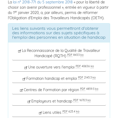
La
loi n° 2018-771 du 5 septembre 2018
« pour la liberté de
choisir son avenir professionnel », entrée en vigueur à partir
er
du 1
janvier 2020, a, par ailleurs, permis de réformer
l'Obligation d'Emploi des Travailleurs Handicapés (OETH).
Les liens suivants vous permettront d'obtenir
des informations sur des sujets spécifiques à
l'emploi des personnes en situation de handicap
La Reconnaissance de la Qualité de Travailleur
PDF
843.3
ko
Handicapé (RQTH)
PDF
4063.6
ko
Une ouverture vers l'emploi
PDF
2145.3
ko
Formation handicap et emploi
PDF
4859.3
ko
Centres de Formation par région
PDF
1670.3
ko
Employeurs et handicap
PDF
625.4
ko
Liens utiles