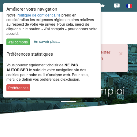
|
|
|
Améliorer votre navigation
Notre
Politique de confidentialité
prend en
considération les exigences réglementaires relatives
au respect de votre vie privée. Pour cela, merci de
cliquer sur le bouton « J'ai compris » pour donner votre
accord.
En savoir plus...
J'ai compris
×
During the summer period, the CERAH call center
Préfèrences statistiques
is open from 8 a.m. to 4 p.m. Monday through
Friday.
Vous pouvez également choisir de
NE PAS
AUTORISER
le suivi de votre navigation via des
cookies pour notre outil d'analyse web. Pour cela,
merci de définir vos préférences d'exclusion.
Accessibilité à l'emploi
Préférences