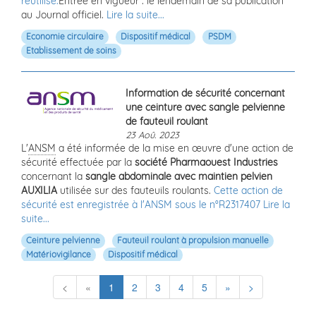
réutilisé.
Entrée en vigueur : le lendemain de sa publication
au Journal officiel.
Lire la suite...
Economie circulaire
Dispositif médical
PSDM
Etablissement de soins
Information de sécurité concernant
une ceinture avec sangle pelvienne
de fauteuil roulant
23 Aoû. 2023
L'
ANSM
a été informée de la mise en œuvre d'une action de
sécurité effectuée par la
société Pharmaouest Industries
concernant la
sangle abdominale avec maintien pelvien
AUXILIA
utilisée sur des fauteuils roulants.
Cette action de
sécurité est enregistrée à l'ANSM sous le n°R2317407
Lire la
suite...
Ceinture pelvienne
Fauteuil roulant à propulsion manuelle
Matériovigilance
Dispositif médical
(current)
<
«
1
2
3
4
5
»
>