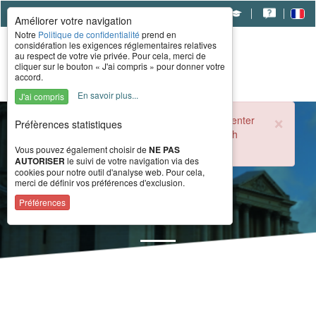
|
|
|
Améliorer votre navigation
Notre
Politique de confidentialité
prend en
considération les exigences réglementaires relatives
au respect de votre vie privée. Pour cela, merci de
cliquer sur le bouton « J'ai compris » pour donner votre
accord.
En savoir plus...
J'ai compris
×
During the summer period, the CERAH call center
Préfèrences statistiques
is open from 8 a.m. to 4 p.m. Monday through
Friday.
Vous pouvez également choisir de
NE PAS
AUTORISER
le suivi de votre navigation via des
cookies pour notre outil d'analyse web. Pour cela,
merci de définir vos préférences d'exclusion.
News
Préférences