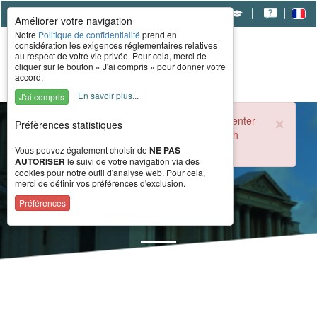
|
|
|
Améliorer votre navigation
Notre
Politique de confidentialité
prend en
considération les exigences réglementaires relatives
au respect de votre vie privée. Pour cela, merci de
cliquer sur le bouton « J'ai compris » pour donner votre
accord.
En savoir plus...
J'ai compris
×
During the summer period, the CERAH call center
Préfèrences statistiques
is open from 8 a.m. to 4 p.m. Monday through
Friday.
Vous pouvez également choisir de
NE PAS
AUTORISER
le suivi de votre navigation via des
cookies pour notre outil d'analyse web. Pour cela,
merci de définir vos préférences d'exclusion.
News
Préférences