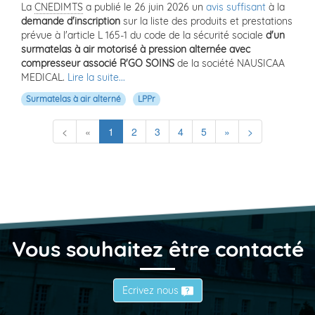
La
CNEDIMTS
a publié le 26 juin 2026 un
avis suffisant
à la
demande d'inscription
sur la liste des produits et prestations
prévue à l'article L 165-1 du code de la sécurité sociale
d'un
surmatelas à air motorisé à pression alternée avec
compresseur associé R'GO SOINS
de la société NAUSICAA
MEDICAL.
Lire la suite...
Surmatelas à air alterné
LPPr
(current)
<
«
1
2
3
4
5
»
>
Vous souhaitez être contacté
Écrivez nous