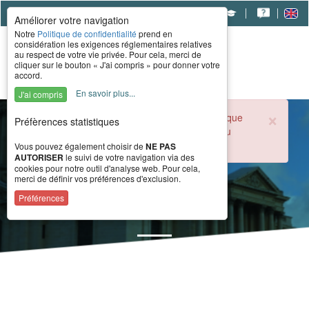
|
|
|
Améliorer votre navigation
Notre
Politique de confidentialité
prend en
considération les exigences réglementaires relatives
au respect de votre vie privée. Pour cela, merci de
cliquer sur le bouton « J'ai compris » pour donner votre
accord.
En savoir plus...
J'ai compris
×
Durant la période estivale, l'accueil téléphonique
Préfèrences statistiques
du CERAH est ouvert de 8h à 16h du lundi au
vendredi.
Vous pouvez également choisir de
NE PAS
AUTORISER
le suivi de votre navigation via des
cookies pour notre outil d'analyse web. Pour cela,
merci de définir vos préférences d'exclusion.
Actualités
Préférences